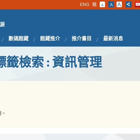
ENG
簡
A
A
A
源
數碼館藏
館藏推介
推介書目
最新消息
標籤檢索 : 資訊管理
用。