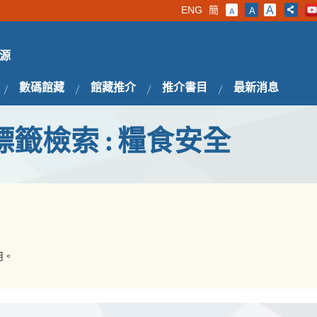
ENG
簡
A
A
A
源
數碼館藏
館藏推介
推介書目
最新消息
標籤檢索 : 糧食安全
用。