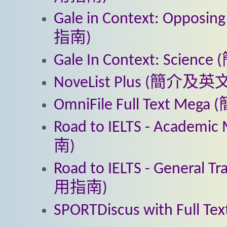
Gale in Context: Op
指南)
Gale In Context: S
NoveList Plus (簡
OmniFile Full Text
Road to IELTS - Ac
南)
Road to IELTS - Gene
用指南)
SPORTDiscus with F