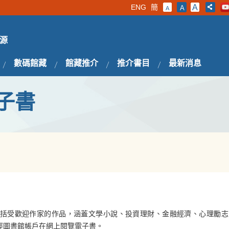
ENG
簡
A
A
A
源
數碼館藏
館藏推介
推介書目
最新消息
子書
括受歡迎作家的作品，涵蓋文學小說、投資理財、金融經濟、心理勵志
經圖書館帳戶在網上閱覽電子書。