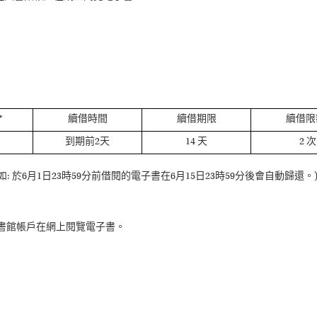
：
*
續借時間
續借期限
續借限
到期前2天
14 天
2 次
如: 於6月1日23時59分前借閱的電子書在6月15日23時59分後會自動歸還。
圖書館帳戶在網上閱覽電子書。