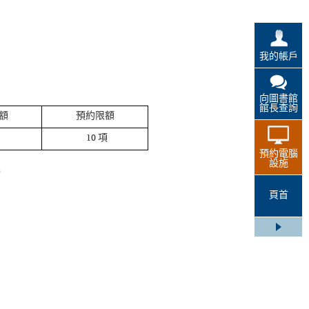
我的帳戶
向圖書館
館長查詢
額
預約限額
10 項
預約電腦
設施
)
頁首