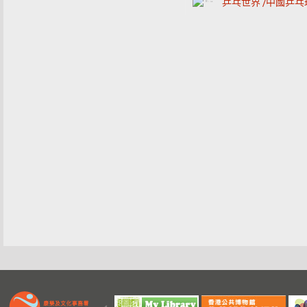
乒乓世界 /中國乒乓