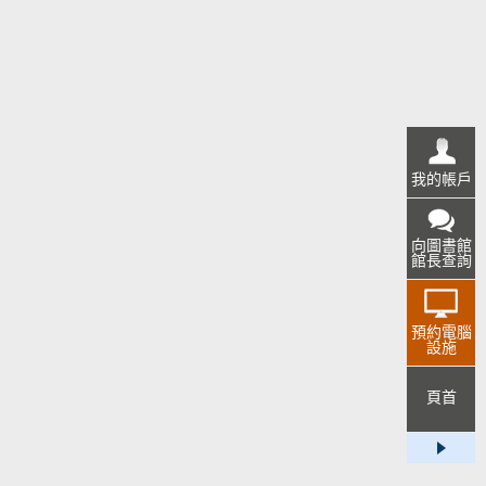
我的帳戶
向圖書館
館長查詢
預約電腦
設施
頁首