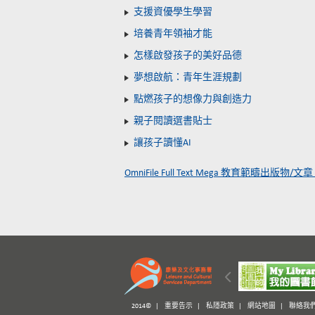
支援資優學生學習
培養青年領袖才能
怎樣啟發孩子的美好品德
夢想啟航：青年生涯規劃
點燃孩子的想像力與創造力
親子閱讀選書貼士
讓孩子讀懂AI
OmniFile Full Text Mega 教育範疇出版
2014© |
重要告示
|
私隱政策
|
網站地圖
|
聯絡我