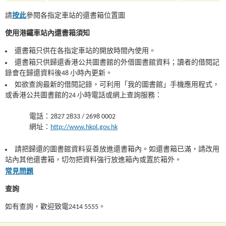
請
按此
參閱各指定車站的還書箱位置圖
使用港鐵車站內還書箱須知
還書箱只供在各指定車站的開放時間內使用。
還書箱只供歸還香港公共圖書館的外借圖書館資料；讀者的借閱記
錄會在歸還資料後48 小時內更新。
如欲查詢最新的借閱記錄，可利用「我的圖書館」手機應用程式，
或香港公共圖書館的24 小時電話或網上查詢服務：
電話：2827 2833 / 2698 0002
網址：
http://www.hkpl.gov.hk
請把歸還的圖書館資料妥善放進還書箱內。如還書箱已滿，請改用
站內其他還書箱，切勿把資料強行放進箱內或置於箱外。
常見問題
查詢
如有查詢，歡迎致電2414 5555。