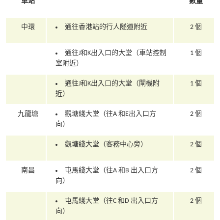
車站
數量
中環
通往香港站的行人隧道附近
2 個
通往J和K出入口的大堂（車站控制
1 個
室附近）
通往J和K出入口的大堂（閘機附
1 個
近）
九龍塘
觀塘綫大堂（往A 和E出入口方
2 個
向）
觀塘綫大堂（客務中心旁）
2 個
南昌
屯馬綫大堂（往A 和B 出入口方
2 個
向）
屯馬綫大堂（往C 和D 出入口方
2 個
向）