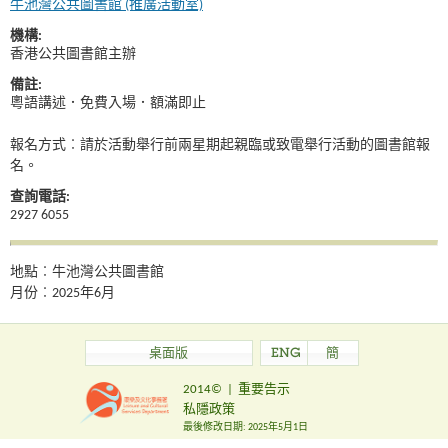
牛池灣公共圖書館 (推廣活動室)
機構:
香港公共圖書館主辦
備註:
粵語講述．免費入場．額滿即止
報名方式︰請於活動舉行前兩星期起親臨或致電舉行活動的圖書館報
名。
查詢電話:
2927 6055
地點︰牛池灣公共圖書館
月份︰2025年6月
桌面版
ENG
簡
2014©
|
重要告示
私隱政策
最後修改日期:
2025年5月1日