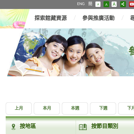
ENG
簡
A
A
A
探索館藏資源
參與推廣活動
上月
本月
本週
下週
下
按地區
按節目類別